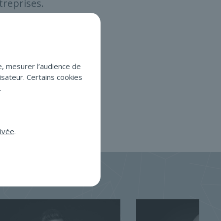
treprises.
nces, Manon s’est
AA.
e, mesurer l’audience de
inkedIn
isateur. Certains cookies
.
rivée
.