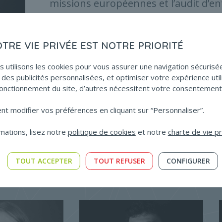
missions européennes et l’audit d’en
Afin d’approfondir ses connaissa
inscrite en 2023 comme stagiaire IT
OTRE VIE PRIVÉE EST NOTRE PRIORITÉ
s utilisons les cookies pour vous assurer une navigation sécurisé
Retrouvez-la sur les réseaux sociaux:
L
des publicités personnalisées, et optimiser votre expérience util
onctionnement du site, d’autres nécessitent votre consentement
 modifier vos préférences en cliquant sur “Personnaliser”.
mations, lisez notre
politique de cookies
et notre
charte de vie p
TOUT ACCEPTER
TOUT REFUSER
CONFIGURER