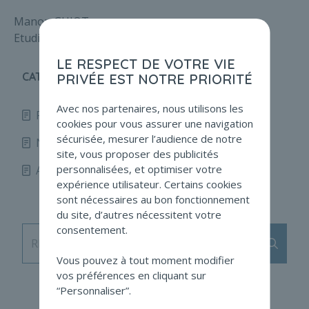
Manon GUIOT
Etudiante
LE RESPECT DE VOTRE VIE
CATÉGORIES
PRIVÉE EST NOTRE PRIORITÉ
Avec nos partenaires, nous utilisons les
Fidunews
167
cookies pour vous assurer une navigation
sécurisée, mesurer l’audience de notre
Non profit news
67
site, vous proposer des publicités
personnalisées, et optimiser votre
Autre
20
expérience utilisateur. Certains cookies
sont nécessaires au bon fonctionnement
du site, d’autres nécessitent votre
consentement.
Envoy
RECHERCHE
Vous pouvez à tout moment modifier
vos préférences en cliquant sur
“Personnaliser”.