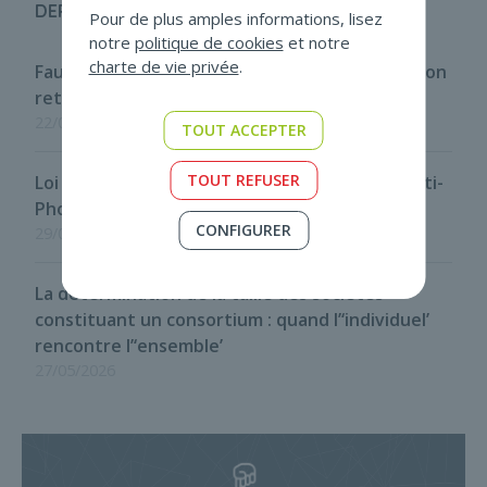
DERNIÈRES ACTUS
Pour de plus amples informations, lisez
notre
politique de cookies
et notre
charte de vie privée
.
Faux en écritures : le critère de contrôle fait son
retour
22/07/2026
TOUT ACCEPTER
TOUT REFUSER
Loi programme du 29 mai 2026 - Disposition anti-
Phoenix
CONFIGURER
29/05/2026
La détermination de la taille des sociétés
constituant un consortium : quand l’‘individuel’
rencontre l’‘ensemble’
27/05/2026