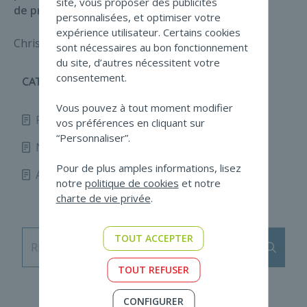
site, vous proposer des publicités
de protection aux lanceurs d’alerte. ».
personnalisées, et optimiser votre
expérience utilisateur. Certains cookies
Christophe REMON
sont nécessaires au bon fonctionnement
du site, d’autres nécessitent votre
consentement.
CATÉGORIES
Vous pouvez à tout moment modifier
Fidunews
167
vos préférences en cliquant sur
“Personnaliser”.
Non profit news
67
Pour de plus amples informations, lisez
Autre
20
notre
politique de cookies
et notre
charte de vie privée
.
TOUT ACCEPTER
Envoy
RECHERCHE
TOUT REFUSER
CONFIGURER