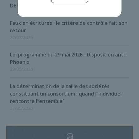
DERNIÈRES ACTUS
Faux en écritures : le critère de contrôle fait son
retour
22/07/2026
Loi programme du 29 mai 2026 - Disposition anti-
Phoenix
29/05/2026
La détermination de la taille des sociétés
constituant un consortium : quand l’‘individuel’
rencontre l’‘ensemble’
27/05/2026