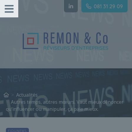
Gestion des cookies
081 31 29 09
Actualités
Autres temps, autres mœurs. Vaut mieux dénoncer
qu’influencer ou manipuler, ça paie mieux.
FIDUNEWS