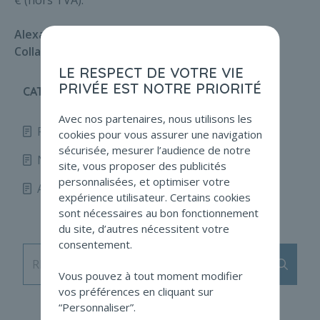
€ (hors TVA).
Alexandre Etienne
Collaborateur
LE RESPECT DE VOTRE VIE
PRIVÉE EST NOTRE PRIORITÉ
CATÉGORIES
Avec nos partenaires, nous utilisons les
Fidunews
167
cookies pour vous assurer une navigation
sécurisée, mesurer l’audience de notre
Non profit news
67
site, vous proposer des publicités
personnalisées, et optimiser votre
Autre
20
expérience utilisateur. Certains cookies
sont nécessaires au bon fonctionnement
du site, d’autres nécessitent votre
consentement.
Envoy
RECHERCHE
Vous pouvez à tout moment modifier
vos préférences en cliquant sur
“Personnaliser”.