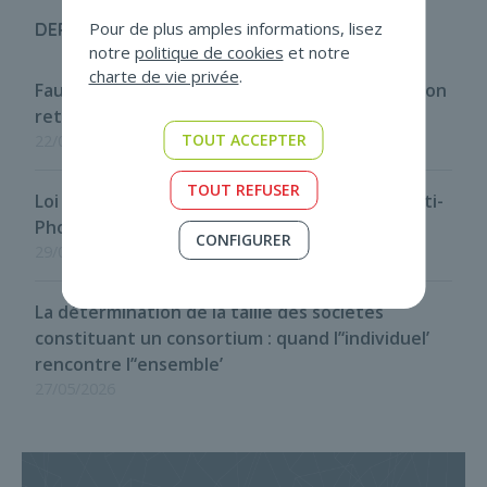
Pour de plus amples informations, lisez
DERNIÈRES ACTUS
notre
politique de cookies
et notre
charte de vie privée
.
Faux en écritures : le critère de contrôle fait son
retour
TOUT ACCEPTER
22/07/2026
TOUT REFUSER
Loi programme du 29 mai 2026 - Disposition anti-
Phoenix
CONFIGURER
29/05/2026
La détermination de la taille des sociétés
constituant un consortium : quand l’‘individuel’
rencontre l’‘ensemble’
27/05/2026