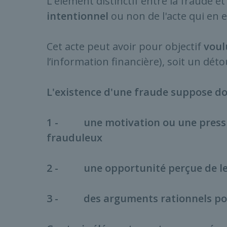
L'élément distinctif entre la fraude et
intentionnel
ou non de l'acte qui en es
Cet acte peut avoir pour objectif
voul
l’information financière), soit un déto
L'existence d'une fraude suppose do
1 - une motivation ou une pressio
frauduleux
2 - une opportunité perçue de le
3 - des arguments rationnels pour 