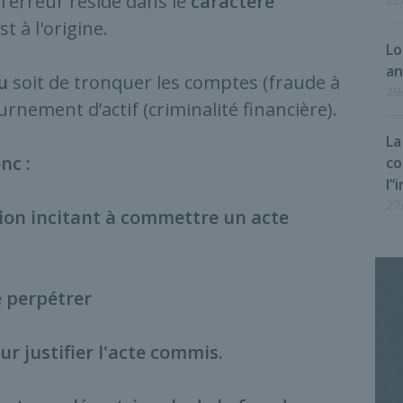
 l'erreur réside dans le
caractère
t à l'origine.
Lo
an
u
soit de tronquer les comptes (fraude à
29
urnement d’actif (criminalité financière).
La
nc :
co
l’
27
n incitant à commettre un acte
 perpétrer
justifier l'acte commis.