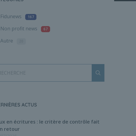
Fidunews
167
Non profit news
67
Autre
20
Envoyer
RECHERCHE
ERNIÈRES ACTUS
ux en écritures : le critère de contrôle fait
n retour
/07/2026