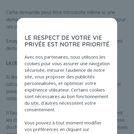
Cette demande peut être introduite même si une
demande de report a initialement été demandée pour
ces cotisations.
LE RESPECT DE VOTRE VIE
Exceptionnellement, les starters peuvent également
PRIVÉE EST NOTRE PRIORITÉ
demander cette dispense.
Avec nos partenaires, nous utilisons les
La réduction :
cookies pour vous assurer une navigation
sécurisée, mesurer l’audience de notre
Si les revenus actuels sont inférieurs à la base de
site, vous proposer des publicités
personnalisées, et optimiser votre
calcul provisoire des cotisations sociales 2021, il est
expérience utilisateur. Certains cookies
possible de demander une réduction de ses
sont nécessaires au bon fonctionnement
cotisations sociales.
du site, d’autres nécessitent votre
consentement.
Il faut cependant prouver que les activités subissent
les conséquences du coronavirus (comme une baisse
Vous pouvez à tout moment modifier
du chiffre d’affaires) et que les revenus professionnels
vos préférences en cliquant sur