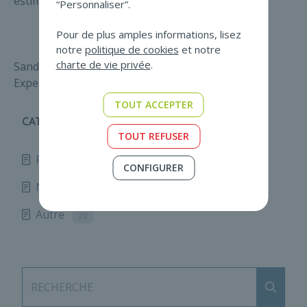
estimés sont bien inférieurs.
“Personnaliser”.
Pour de plus amples informations, lisez
notre
politique de cookies
et notre
charte de vie privée
.
Sandy FROESCH
Expert-comptable stagiaire ITAA
TOUT ACCEPTER
CATÉGORIES
TOUT REFUSER
Fidunews
167
CONFIGURER
Non profit news
67
Autre
20
Envoy
RECHERCHE