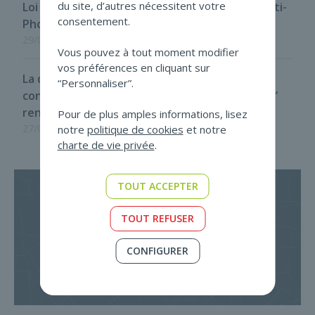
du site, d’autres nécessitent votre
Loi programme du 29 mai 2026 - Disposition anti-
consentement.
Phoenix
29/05/2026
Vous pouvez à tout moment modifier
vos préférences en cliquant sur
La détermination de la taille des sociétés
“Personnaliser”.
constituant un consortium : quand l’‘individuel’
rencontre l’‘ensemble’
Pour de plus amples informations, lisez
27/05/2026
notre
politique de cookies
et notre
charte de vie privée
.
TOUT ACCEPTER
TOUT REFUSER
S'ABONNER À NOTRE
CONFIGURER
NEWSLETTER