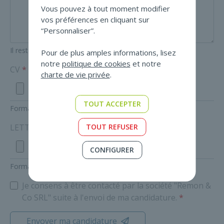
Vous pouvez à tout moment modifier
vos préférences en cliquant sur
“Personnaliser”.
Il reste
1000
caractères.
Pour de plus amples informations, lisez
notre
politique de cookies
et notre
CV
charte de vie privée
.
TOUT ACCEPTER
Format autorisé: pdf. Poids maximum: 5Mo.
TOUT REFUSER
LETTRE DE MOTIVATION
CONFIGURER
Format autorisé: pdf. Poids maximum: 5Mo.
Je consens à être contacté par la société "Remon &
Co SRL" suite à l'envoi de ma candidature.
Envoyer ma candidature