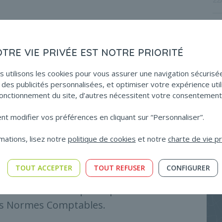
Lo
er
er
1
janvier au 31 décembre 2021
A partir du 1
ja
an
29
OTRE VIE PRIVÉE EST NOTRE PRIORITÉ
307,80 €
320,50 €
73,00 €
75,90 €
s utilisons les cookies pour vous assurer une navigation sécurisé
La
54,90 €
57,00 €
des publicités personnalisées, et optimiser votre expérience util
co
364,70 €
379,80 €
onctionnement du site, d’autres nécessitent votre consentement
l’
129,80 €
135,00 €
27
 modifier vos préférences en cliquant sur “Personnaliser”.
111,80 €
116,30 €
69,60 €
72,50 €
mations, lisez notre
politique de cookies
et notre
charte de vie p
69,60 €
72,50 €
44,30 €
46,10 €
TOUT ACCEPTER
TOUT REFUSER
CONFIGURER
es tarifs afin de participer aux frais de
es Normes Comptables.