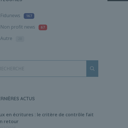
Fidunews
167
Non profit news
67
Autre
20
Envoyer
RECHERCHE
ERNIÈRES ACTUS
ux en écritures : le critère de contrôle fait
n retour
/07/2026