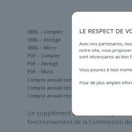
LE RESPECT DE V
XBRL – Complet
XBRL – Abrégé
Avec nos partenaires, nou
XBRL – Micro
notre site, vous proposer 
PDF – Complet
sont nécessaires au bon f
PDF – Abrégé
Vous pouvez à tout moment
PDF – Micro
Compte annuel rectificatif – Complet
Pour de plus amples infor
Compte annuel rectificatif – Abrégé
Compte annuel rectificatif – Micro
Un supplément de 3,40 € est ajouté à c
fonctionnement de la Commission d