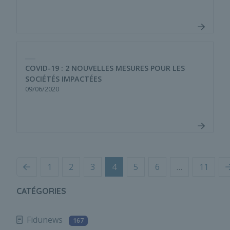
COVID-19 : 2 NOUVELLES MESURES POUR LES
SOCIÉTÉS IMPACTÉES
09/06/2020
Précédent
S
1
2
3
4
5
6
…
11
CATÉGORIES
Fidunews
167