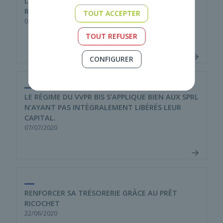
LE CHÈQUE CONSOMMATION : UN AVANTAGE
RÉSULTANT DE CETTE PÉRIODE COVID
TOUT ACCEPTER
02/11/2020
TOUT REFUSER
CONFIGURER
LE RÉGIME DU VVPR BIS S’APPLIQUE BIEN AUX SPRL
N’AYANT PAS INTÉGRALEMENT LIBÉRÉS LEUR
CAPITAL.
07/07/2020
RENFORCER SA TRÉSORERIE GRÂCE AU PRÊT
RICOCHET
22/06/2020