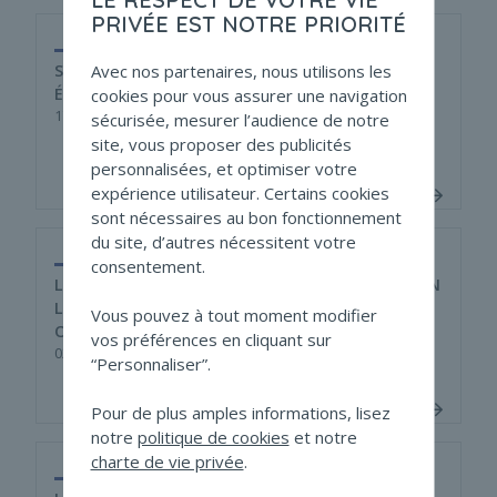
PRIVÉE EST NOTRE PRIORITÉ
Avec nos partenaires, nous utilisons les
SECONDE VAGUE POUR LES MESURES
ÉCONOMIQUES, FISCALES ET FINANCIÈRES
cookies pour vous assurer une navigation
17/11/2020
sécurisée, mesurer l’audience de notre
site, vous proposer des publicités
personnalisées, et optimiser votre
expérience utilisateur. Certains cookies
sont nécessaires au bon fonctionnement
du site, d’autres nécessitent votre
consentement.
LES DÉCLARATIONS FISCALES LORS DE LA MISE EN
LIQUIDATION D’UNE SOCIÉTÉ, UNE ANCIENNE
Vous pouvez à tout moment modifier
OBLIGATION REMISE AU GOUT DU JOUR
vos préférences en cliquant sur
02/11/2020
“Personnaliser”.
Pour de plus amples informations, lisez
notre
politique de cookies
et notre
charte de vie privée
.